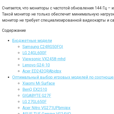
Считается, что мониторы с частотой обновления 144 Гц 
Такой монитор не только обеспечит минимальную нагрузку
монитор не требует специализированной видеокарты и сам
Содержание
Бюджетные модели
Samsung C24RG50FQI
LG 24GL600F
Viewsonic VX2458-mhd
Lenovo G24-10
Acer ED242QRAbidpx
Оптимальный выбор игровых моделей по соотноше
Xiaomi Mi Surface
BenQ EX2510
GIGABYTE G27F
LG 27GL650F
Acer Nitro VG271UPbmiipx
ASUS TUF Gaming VG24VQ