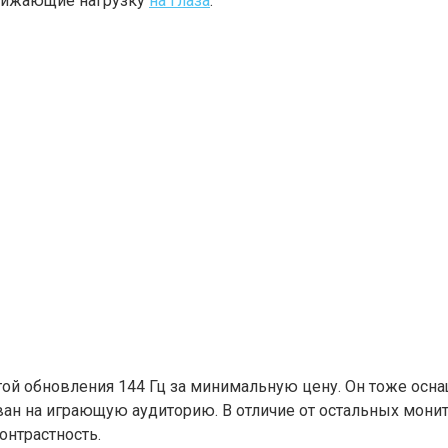
 снижающие нагрузку
на глаза
.
той обновления 144 Гц за минимальную цену. Он тоже осн
ван на играющую аудиторию. В отличие от остальных монит
онтрастность.