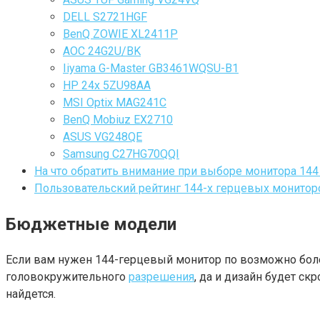
DELL S2721HGF
BenQ ZOWIE XL2411P
AOC 24G2U/BK
Iiyama G-Master GB3461WQSU-B1
HP 24x 5ZU98AA
MSI Optix MAG241C
BenQ Mobiuz EX2710
ASUS VG248QE
Samsung C27HG70QQI
На что обратить внимание при выборе монитора 144 
Пользовательский рейтинг 144-х герцевых монитор
Бюджетные модели
Если вам нужен 144-герцевый монитор по возможно боле
головокружительного
разрешения
, да и дизайн будет ск
найдется.