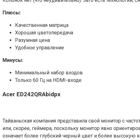
Колонок нет (что неудивительно). Зато есть технологии,
Плюсы:
Качественная матрица
Хорошая цветопередача
Разумная цена
Удобное управление
Минусы:
Минимальный набор входов
Только 60 Гц на HDMI-входе
Acer ED242QRAbidpx
Тайваньская компания представила свой монитор с часто
или, скорее, геймера, поскольку монитор явно ориентиро
означает более глубокий черный цвет и более высокую к